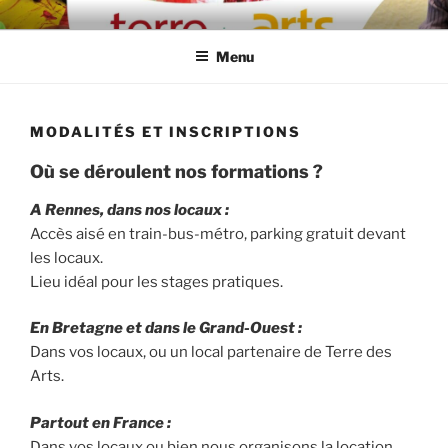
Aller
TERRE DES ARTS
Centre d'éveil et d'expression artistique
au
Menu
contenu
principal
MODALITÉS ET INSCRIPTIONS
Où se déroulent nos formations ?
A Rennes, dans nos locaux :
Accès aisé en train-bus-métro, parking gratuit devant
les locaux.
Lieu idéal pour les stages pratiques.
En Bretagne et dans le Grand-Ouest :
Dans vos locaux, ou un local partenaire de Terre des
Arts.
Partout en France :
Dans vos locaux ou bien nous organisons la location