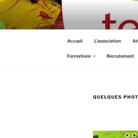
Aller
au
TERRE DE
contenu
Centre d'éveil et d'expression a
principal
Accueil
L’association
At
Formations
Recrutement
QUELQUES PHO