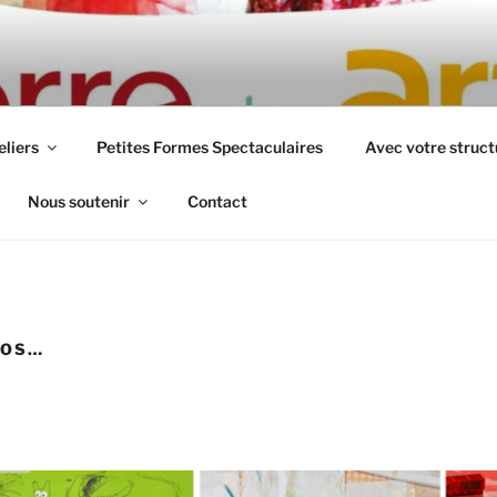
S ARTS
rtistique
eliers
Petites Formes Spectaculaires
Avec votre struct
Nous soutenir
Contact
TOS…