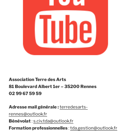
Association Terre des Arts
81 Boulevard Albert 1er – 35200 Rennes
02 99 67 59 59
Adresse mail générale :
terredesarts-
rennes@outlook.fr
Bénévolat
:
s.civ.tda@outlook.fr
Formation professionnelles
:
tda.gestion@outlook.fr