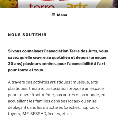
Aller
TERRE DES ARTS
Centre d'éveil et d'expression artistique
au
Menu
contenu
principal
NOUS SOUTENIR
Si vous connaissez l’association Terre des Arts, vous
savez qu’elle œuvre au quotidien et depuis (presque
20 ans) plusieurs années, pour l’accessibilité à l’art
pour toute et tous.
A travers ces activités artistiques : musique, arts
plastiques, théâtre, l’association propose un espace
pour s’ouvrir à soi-même, aux autres et au monde, en
accueillant les familles dans ses locaux ou en se
déplaçant dans les structures (crèches, hôpitaux,
foyers, IME, SESSAD, écoles, etc…)