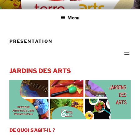
Aller
TERRE DES ARTS
Centre d'éveil et d'expression artistique
au
Menu
contenu
principal
PRÉSENTATION
JARDINS DES ARTS
DE QUOI S’AGIT-IL ?